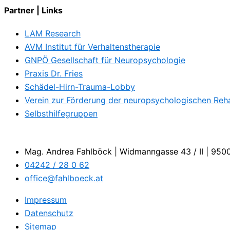
Partner | Links
LAM Research
AVM Institut für Verhaltenstherapie
GNPÖ Gesellschaft für Neuropsychologie
Praxis Dr. Fries
Schädel-Hirn-Trauma-Lobby
Verein zur Förderung der neuropsychologischen Reha
Selbsthilfegruppen
Mag. Andrea Fahlböck | Widmanngasse 43 / II | 9500
04242 / 28 0 62
office@fahlboeck.at
Impressum
Datenschutz
Sitemap