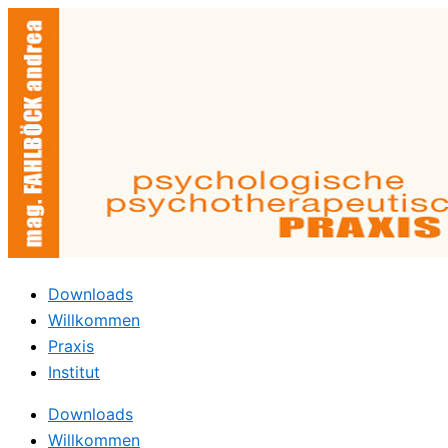
Zum
Inhalt
springen
Downloads
Willkommen
Praxis
Institut
Downloads
Willkommen